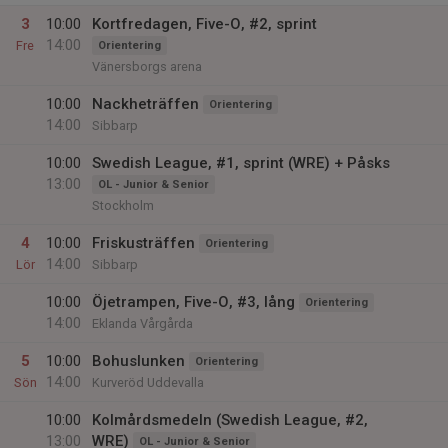
3
10:00
Kortfredagen, Five-O, #2, sprint
14:00
Fre
Orientering
Vänersborgs arena
10:00
Nackheträffen
Orientering
14:00
Sibbarp
10:00
Swedish League, #1, sprint (WRE) + Påsks
13:00
OL - Junior & Senior
Stockholm
4
10:00
Friskusträffen
Orientering
14:00
Lör
Sibbarp
10:00
Öjetrampen, Five-O, #3, lång
Orientering
14:00
Eklanda Vårgårda
5
10:00
Bohuslunken
Orientering
14:00
Sön
Kurveröd Uddevalla
10:00
Kolmårdsmedeln (Swedish League, #2,
13:00
WRE)
OL - Junior & Senior