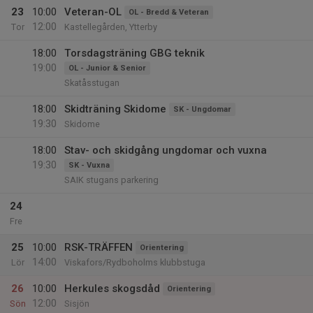
23
10:00
Veteran-OL
OL - Bredd & Veteran
12:00
Tor
Kastellegården, Ytterby
18:00
Torsdagsträning GBG teknik
19:00
OL - Junior & Senior
Skatåsstugan
18:00
Skidträning Skidome
SK - Ungdomar
19:30
Skidome
18:00
Stav- och skidgång ungdomar och vuxna
19:30
SK - Vuxna
SAIK stugans parkering
24
Fre
25
10:00
RSK-TRÄFFEN
Orientering
14:00
Lör
Viskafors/Rydboholms klubbstuga
26
10:00
Herkules skogsdåd
Orientering
12:00
Sön
Sisjön