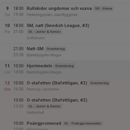
9
18:00
Rullskidor ungdomar och vuxna
SK - Vuxna
19:30
Tor
Parkeringsplats Jula/Byggmax
10
18:00
SM, natt (Swedish League, #3)
21:00
Fre
OL - Junior & Senior
Sollebrunn
21:00
Natt-SM
Orientering
23:59
Bjärkebygden Magra
11
10:00
Hjortmedeln
Orientering
14:00
Lör
Bjärkebygden Magra
12
10:00
O-stafetten (Stafettligan, #2)
Orientering
16:00
Sön
Pinntorp Landvetter
10:00
O-stafetten (Stafettligan, #2)
13:00
OL - Junior & Senior
Härkeshult
10:00
Poängpromenad
OL - Poängpromenader
12:00
Kåsjöstugan