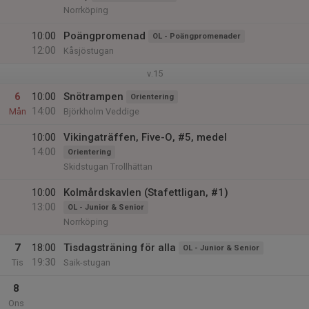
Norrköping
10:00
Poängpromenad
OL - Poängpromenader
12:00
Kåsjöstugan
v.15
6
10:00
Snötrampen
Orientering
14:00
Mån
Björkholm Veddige
10:00
Vikingaträffen, Five-O, #5, medel
14:00
Orientering
Skidstugan Trollhättan
10:00
Kolmårdskavlen (Stafettligan, #1)
13:00
OL - Junior & Senior
Norrköping
7
18:00
Tisdagsträning för alla
OL - Junior & Senior
19:30
Tis
Saik-stugan
8
Ons