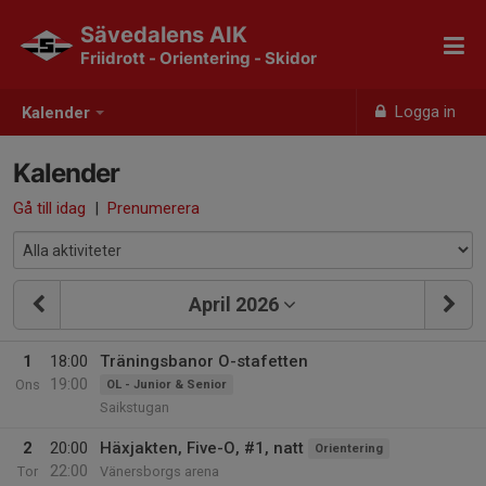
Sävedalens AIK
Friidrott - Orientering - Skidor
Logga in
Kalender
Kalender
Gå till idag
|
Prenumerera
April 2026
1
18:00
Träningsbanor O-stafetten
19:00
Ons
OL - Junior & Senior
Saikstugan
2
20:00
Häxjakten, Five-O, #1, natt
Orientering
22:00
Tor
Vänersborgs arena