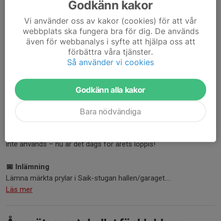
Godkänn kakor
Vi använder oss av kakor (cookies) för att vår
webbplats ska fungera bra för dig. De används
även för webbanalys i syfte att hjälpa oss att
förbättra våra tjänster.
Så använder vi cookies
Godkänn alla kakor
Bara nödvändiga
SAIK-loppis – 5e maj kl. 19.30–20.30 🏃‍♂️💡👟
Rensa garderob och förråd på SAIK-kläder och OL-prylar som
inte används – nu är det dags för årets loppis!
📅 Inlämning
Lämna märkta prylar i Saik-stugan hallen/garaget....
Läs mer