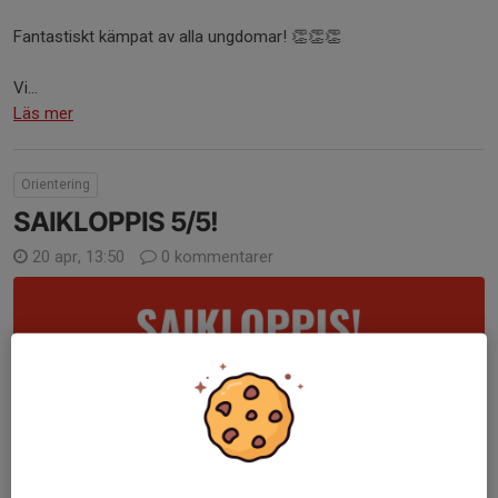
Fantastiskt kämpat av alla ungdomar! 👏👏👏
Vi...
Läs mer
Orientering
SAIKLOPPIS 5/5!
20 apr, 13:50
0 kommentarer