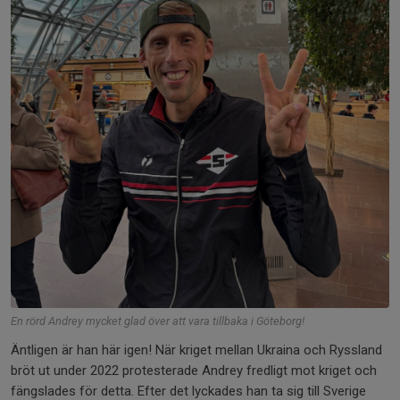
En rörd Andrey mycket glad över att vara tillbaka i Göteborg!
Äntligen är han här igen! När kriget mellan Ukraina och Ryssland
bröt ut under 2022 protesterade Andrey fredligt mot kriget och
fängslades för detta. Efter det lyckades han ta sig till Sverige