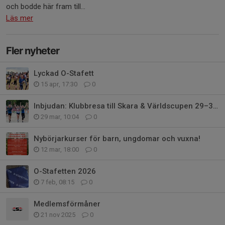
och bodde här fram till...
Läs mer
Fler nyheter
Lyckad O-Stafett
15 apr, 17:30
0
Inbjudan: Klubbresa till Skara & Världscupen 29–31 maj
29 mar, 10:04
0
Nybörjarkurser för barn, ungdomar och vuxna!
12 mar, 18:00
0
O-Stafetten 2026
7 feb, 08:15
0
Medlemsförmåner
21 nov 2025
0