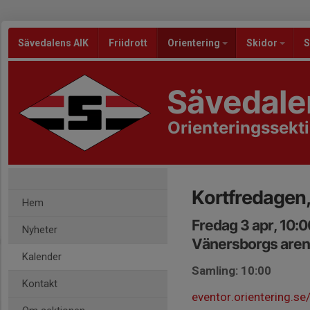
Sävedalens AIK
Friidrott
Orientering
Skidor
S
Sävedale
Orienteringssekt
Kortfredagen, 
Hem
Fredag 3 apr, 10:
Nyheter
Vänersborgs are
Kalender
Samling: 10:00
Kontakt
eventor.orientering.