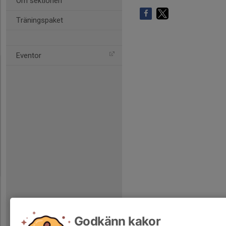
Om sektionen
Träningspaket
Eventor
Godkänn kakor