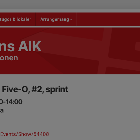
tugor & lokaler
Arrangemang
ns AIK
ionen
Five-O, #2, sprint
00-14:00
na
se/Events/Show/54408