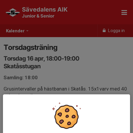
Sävedalens AIK
Junior & Senior
Logga in
Kalender
Torsdagsträning
Torsdag 16 apr, 18:00-19:00
Skatåsstugan
Samling: 18:00
Grusintervaller på hästbanan i Skatås. 15x1varv med 40
sekunders vila.