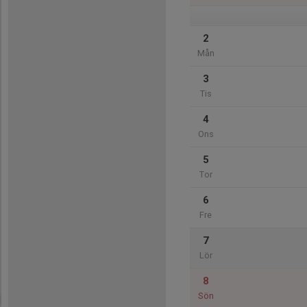
2
Mån
3
Tis
4
Ons
5
Tor
6
Fre
7
Lör
8
Sön