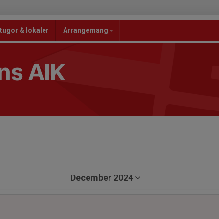
tugor & lokaler
Arrangemang
ns AIK
a
December 2024