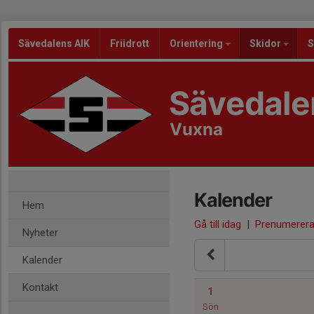
Sävedalens AIK
Friidrott
Orientering
Skidor
S
Sävedale
Vuxna
Kalender
Hem
Gå till idag
|
Prenumerer
Nyheter
Kalender
Kontakt
1
Sön