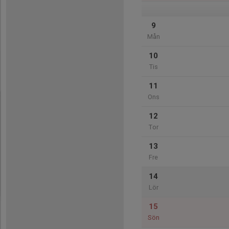
9
Mån
10
Tis
11
Ons
12
Tor
13
Fre
14
Lör
15
Sön