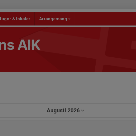
tugor & lokaler
Arrangemang
ns AIK
a
Augusti 2026