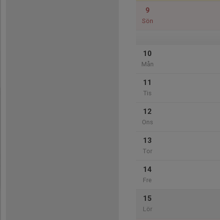
9
Sön
10
Mån
11
Tis
12
Ons
13
Tor
14
Fre
15
Lör