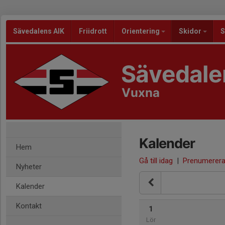
Sävedalens AIK
Friidrott
Orientering
Skidor
S
Sävedale
Vuxna
Kalender
Hem
Gå till idag
|
Prenumerer
Nyheter
Kalender
Kontakt
1
Lör