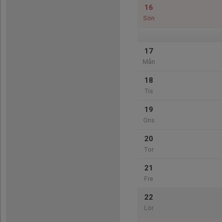
16
Sön
17
Mån
18
Tis
19
Ons
20
Tor
21
Fre
22
Lör