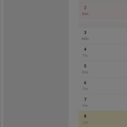
2
Sön
3
Mån
4
Tis
5
Ons
6
Tor
7
Fre
8
Lör