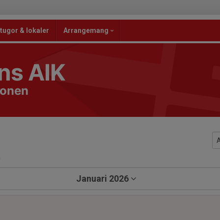
tugor & lokaler
Arrangemang
ns AIK
ionen
a
Januari 2026