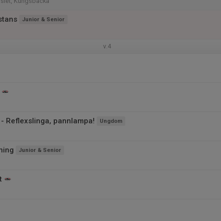
siet, Kungsbacka
stans
Junior & Senior
v.4
 - Reflexslinga, pannlampa!
Ungdom
ning
Junior & Senior
t