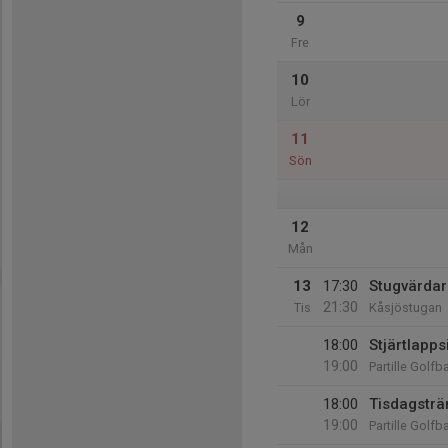
9
Fre
10
Lör
11
Sön
12
Mån
13
17:30
Stugvärdar
21:30
Tis
Kåsjöstugan
18:00
Stjärtlapps
19:00
Partille Golfb
18:00
Tisdagsträ
19:00
Partille Golfb