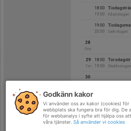
18:00
Tisdagsträ
19:00
Kåsjöstugan
19:00
Tisdagsma
20:00
Saik-stugan
28
Ons
29
18:00
Torsdagstr
19:00
Tor
Skatåsstugan
30
Fre
Godkänn kakor
31
Lör
Vi använder oss av kakor (cookies) för 
webbplats ska fungera bra för dig. De
för webbanalys i syfte att hjälpa oss at
våra tjänster.
Så använder vi cookies