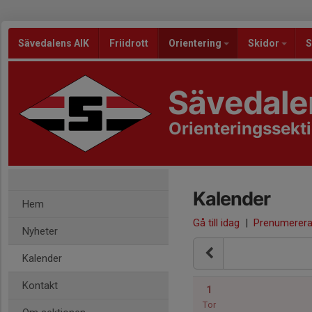
Sävedalens AIK
Friidrott
Orientering
Skidor
S
Sävedale
Orienteringssekt
Kalender
Hem
Gå till idag
|
Prenumerer
Nyheter
Kalender
Kontakt
1
Tor