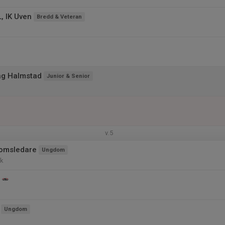
, IK Uven
Bredd & Veteran
ag Halmstad
Junior & Senior
v.5
omsledare
Ungdom
k
Ungdom