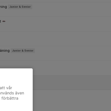
ning
Junior & Senior
t
äning
Junior & Senior
att vår
 används även
t förbättra