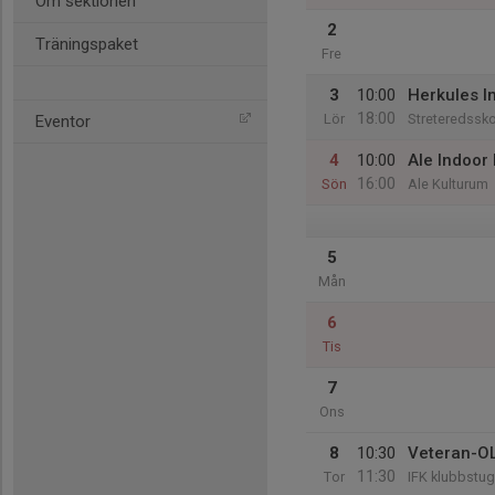
Om sektionen
2
Träningspaket
Fre
3
10:00
Herkules I
18:00
Lör
Streteredssko
Eventor
4
10:00
Ale Indoor 
16:00
Sön
Ale Kulturum
5
Mån
6
Tis
7
Ons
8
10:30
Veteran-OL
11:30
Tor
IFK klubbstu