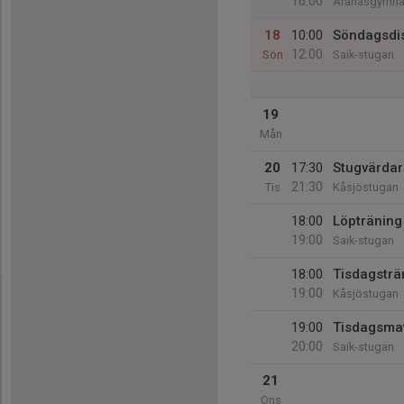
16:00
Aranäsgymna
18
10:00
Söndagsdi
12:00
Sön
Saik-stugan
19
Mån
20
17:30
Stugvärdar
21:30
Tis
Kåsjöstugan
18:00
Löpträning
19:00
Saik-stugan
18:00
Tisdagsträ
19:00
Kåsjöstugan
19:00
Tisdagsma
20:00
Saik-stugan
21
Ons