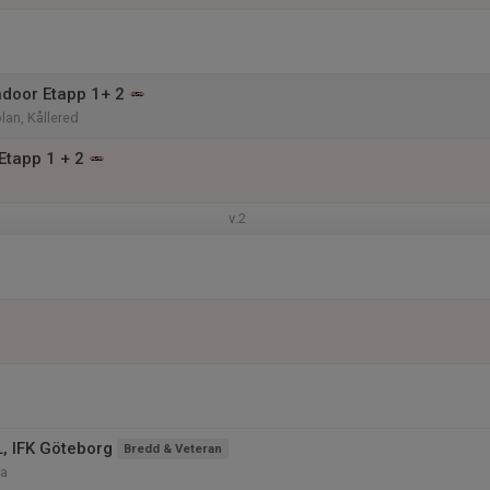
ndoor Etapp 1+ 2
lan, Kållered
Etapp 1 + 2
v.2
, IFK Göteborg
Bredd & Veteran
ga