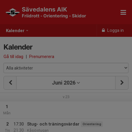
Sävedalens AIK
Friidrott - Orientering - Skidor
Logga in
Kalender
Kalender
Gå till idag
|
Prenumerera
Juni 2026
v.23
1
Mån
2
17:30
Stug- och träningsvärdar
Orientering
21:30
Tis
Kåsjöstugan