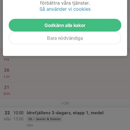
19:00
OBS ingen Tisdagsmat - tyvärr
förbättra våra tjänster.
Orientering
20:00
Saik-stugan
Så använder vi cookies
17
Godkänn alla kakor
Ons
18
Bara nödvändiga
Tor
19
Fre
20
Lör
21
Sön
v.26
22
10:00
Idrefjällens 3-dagars, etapp 1, medel
13:00
Mån
OL - Junior & Senior
Idre