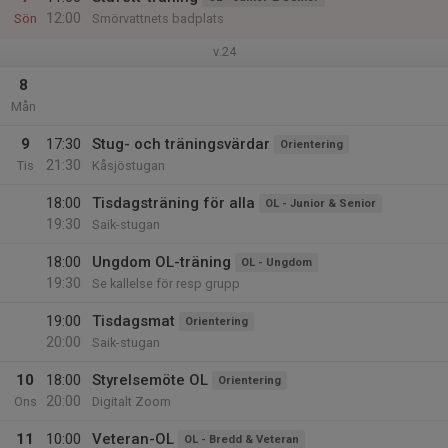
12:00
Sön
Smörvattnets badplats
v.24
8
Mån
9
17:30
Stug- och träningsvärdar
Orientering
21:30
Tis
Kåsjöstugan
18:00
Tisdagsträning för alla
OL - Junior & Senior
19:30
Saik-stugan
18:00
Ungdom OL-träning
OL - Ungdom
19:30
Se kallelse för resp grupp
19:00
Tisdagsmat
Orientering
20:00
Saik-stugan
10
18:00
Styrelsemöte OL
Orientering
20:00
Ons
Digitalt Zoom
11
10:00
Veteran-OL
OL - Bredd & Veteran