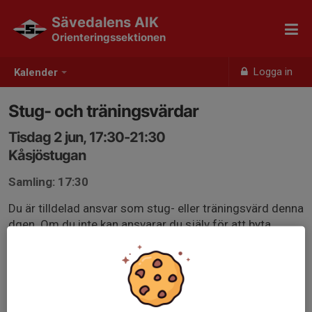
Sävedalens AIK
Orienteringssektionen
Logga in
Kalender
Stug- och träningsvärdar
Tisdag 2 jun, 17:30-21:30
Kåsjöstugan
Samling: 17:30
Du är tilldelad ansvar som stug- eller träningsvärd denna
dgen. Om du inte kan ansvarar du själv för att byta.
Se länk för mer information vad det innebär!
www.savedalensaik.se/savedalensaik-orientering-
juniorsenior/sida/115227/tisdagstraningar