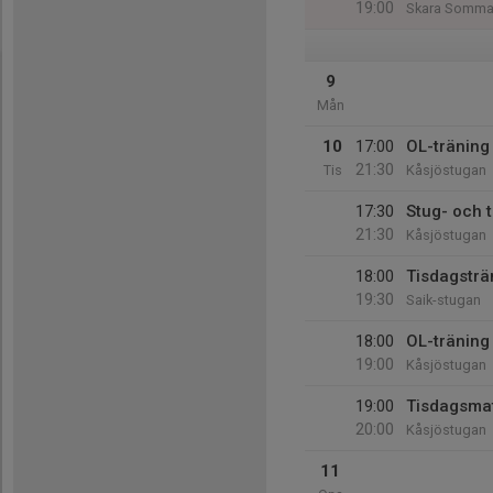
19:00
Skara Somma
9
Mån
10
17:00
OL-träning
21:30
Tis
Kåsjöstugan
17:30
Stug- och 
21:30
Kåsjöstugan
18:00
Tisdagsträn
19:30
Saik-stugan
18:00
OL-tränin
19:00
Kåsjöstugan
19:00
Tisdagsma
20:00
Kåsjöstugan
11