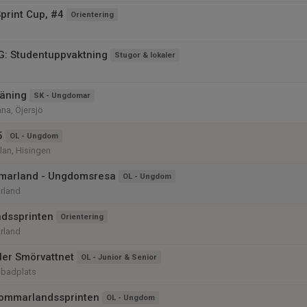
print Cup, #4
Orientering
: Studentuppvaktning
Stugor & lokaler
äning
SK - Ungdomar
ana, Öjersjö
5
OL - Ungdom
lan, Hisingen
marland - Ungdomsresa
OL - Ungdom
rland
dssprinten
Orientering
rland
ller Smörvattnet
OL - Junior & Senior
 badplats
ommarlandssprinten
OL - Ungdom