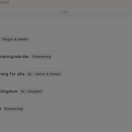
rland
v.24
Stugor & lokaler
träningsvärdar
Orientering
ing för alla
OL - Junior & Senior
g Ungdom
OL - Ungdom
t
Orientering