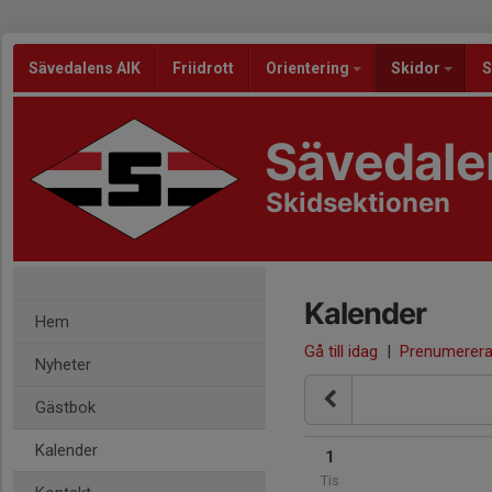
Sävedalens AIK
Friidrott
Orientering
Skidor
S
Sävedale
Skidsektionen
Kalender
Hem
Gå till idag
|
Prenumerer
Nyheter
Gästbok
Kalender
1
Tis