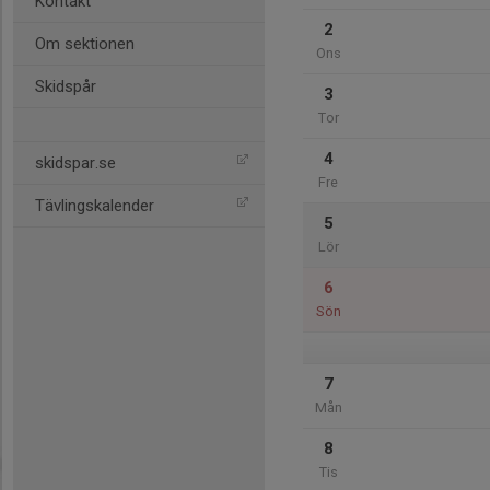
Kontakt
2
Om sektionen
Ons
Skidspår
3
Tor
4
skidspar.se
Fre
Tävlingskalender
5
Lör
6
Sön
7
Mån
8
Tis