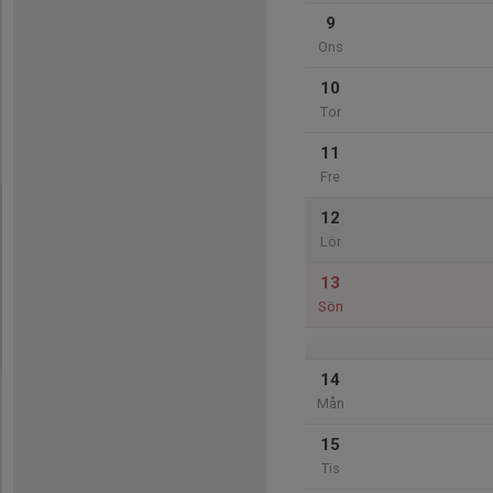
9
Ons
10
Tor
11
Fre
12
Lör
13
Sön
14
Mån
15
Tis