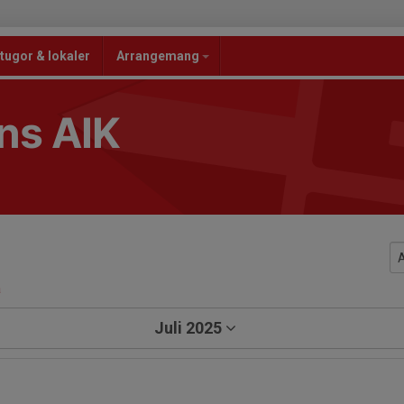
tugor & lokaler
Arrangemang
ns AIK
a
Juli 2025