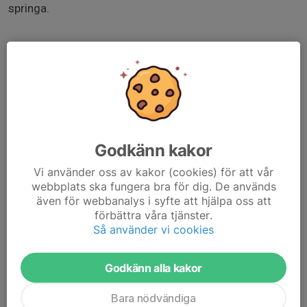
springa.
🥪 Fika och mat efter träningen
*Efter träningen (ca kl. 18.30–19.30) får alla barn och
ungdomar smörgås i stugan.
*I stugan serveras även lagad mat till självkostnad. Vill
Godkänn kakor
du äta av denna (ca 19.30) anmäl dig senast kl 13
samma dag i kalendern, se länk. Betalning med Swish på
Vi använder oss av kakor (cookies) för att vår
plats.
webbplats ska fungera bra för dig. De används
även för webbanalys i syfte att hjälpa oss att
www.savedalensaik.se/savedalensaik-
förbättra våra tjänster.
orientering/aktiviteter/visa/ovrigt#currentSchedules=tr
Så använder vi cookies
ue
Godkänn alla kakor
Bara nödvändiga