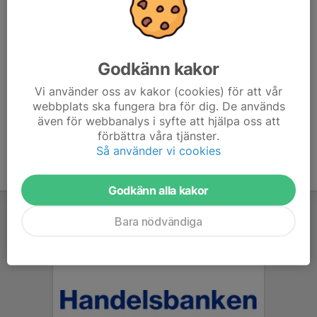
SKOGSÄVENTYR 7år: Cykelställen
GRÖN: Grillplatsen
VIT: Förrådet
GUL: Anslagstavlan
Godkänn kakor
ORANGE/VIOLETT: Anslagstavlan
Vi använder oss av kakor (cookies) för att vår
webbplats ska fungera bra för dig. De används
även för webbanalys i syfte att hjälpa oss att
förbättra våra tjänster.
Så använder vi cookies
Godkänn alla kakor
Bara nödvändiga