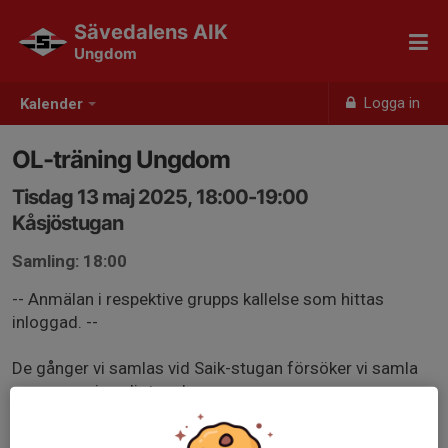
Sävedalens AIK
Ungdom
Logga in
Kalender
OL-träning Ungdom
Tisdag 13 maj 2025, 18:00-19:00
Kåsjöstugan
Samling: 18:00
-- Anmälan i respektive grupps kallelse som hittas
inloggad. --
De gånger vi samlas vid Saik-stugan försöker vi samla
oss gruppvis enligt nedan:
SKOGSÄVENTYR 6år: Altanen