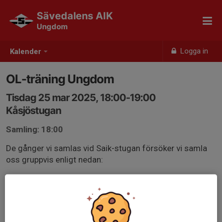
Sävedalens AIK
Ungdom
Logga in
Kalender
OL-träning Ungdom
Tisdag 25 mar 2025, 18:00-19:00
Kåsjöstugan
Samling: 18:00
De gånger vi samlas vid Saik-stugan försöker vi samla
oss gruppvis enligt nedan:
SKOGSÄVENTYR 6år: Altanen
SKOGSÄVENTYR 7år: Cykelställen
GRÖN: Grillplatsen
VIT: Förrådet