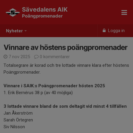
Sävedalens AIK
Poängpromenader
Logga in
Nyheter
Vinnare av höstens poängpromenader
7 nov 2025
0 kommentarer
Totalsegrare är korad och tre lottade vinnare klara efter höstens
Poängpromenader.
Vinnare i SAIK:s Poängpromenader hösten 2025
1. Erik Bernérus 38 p (av 40 möjliga)
3 lottade vinnare bland de som deltagit vid minst 4 tillfällen
Jan Åkerström
Sarah Örtegren
Siv Nilsson