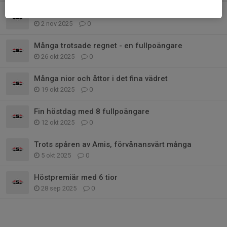
Regn på sista omgången - 4 med 10 rätt
2 nov 2025
0
Många trotsade regnet - en fullpoängare
26 okt 2025
0
Många nior och åttor i det fina vädret
19 okt 2025
0
Fin höstdag med 8 fullpoängare
12 okt 2025
0
Trots spåren av Amis, förvånansvärt många
5 okt 2025
0
Höstpremiär med 6 tior
28 sep 2025
0