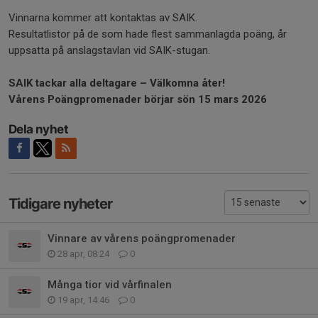
Vinnarna kommer att kontaktas av SAIK.
Resultatlistor på de som hade flest sammanlagda poäng, år
uppsatta på anslagstavlan vid SAIK-stugan.
SAIK tackar alla deltagare – Välkomna åter!
Vårens Poängpromenader börjar sön 15 mars 2026
Dela nyhet
Tidigare nyheter
Vinnare av vårens poängpromenader
28 apr, 08:24
0
Många tior vid vårfinalen
19 apr, 14:46
0