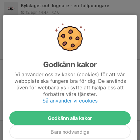
Kylslaget och lugnare - en fullpoängare
12 apr, 14:47
0
Storm och en hel del 10:or
5 apr, 14:33
0
15 stycken 10:or och 6 fick bingo
29 mar, 14:48
0
Godkänn kakor
Solen tittade fram - 11 st hade 10 rätt
22 mar, 14:45
0
Vi använder oss av kakor (cookies) för att vår
webbplats ska fungera bra för dig. De används
Vårpremiär med 6 st fullpoängare
även för webbanalys i syfte att hjälpa oss att
förbättra våra tjänster.
15 mar, 14:35
0
Så använder vi cookies
Premiär för vårens Poängpromenader den 15 mars
12 mar, 07:14
0
Godkänn alla kakor
Vinnare av höstens poängpromenader
Bara nödvändiga
7 nov 2025
0