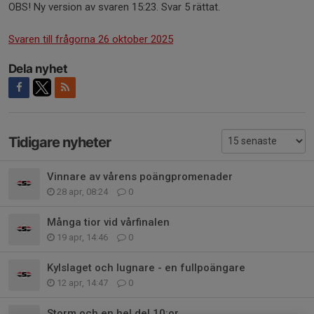
OBS! Ny version av svaren 15:23. Svar 5 rättat.
Svaren till frågorna 26 oktober 2025
Dela nyhet
Tidigare nyheter
Vinnare av vårens poängpromenader
28 apr, 08:24
0
Många tior vid vårfinalen
19 apr, 14:46
0
Kylslaget och lugnare - en fullpoängare
12 apr, 14:47
0
Storm och en hel del 10:or