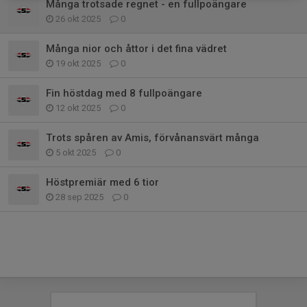
Många trotsade regnet - en fullpoängare
26 okt 2025
0
Många nior och åttor i det fina vädret
19 okt 2025
0
Fin höstdag med 8 fullpoängare
12 okt 2025
0
Trots spåren av Amis, förvånansvärt många
5 okt 2025
0
Höstpremiär med 6 tior
28 sep 2025
0