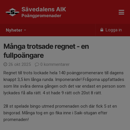
Sävedalens AIK
Poängpromenader
Logga in
Nyheter
Många trotsade regnet - en
fullpoängare
26 okt 2025
0 kommentarer
Regnet till trots lockade hela 140 poängpromenerare till dagens
knappt 3,5 km långa runda. Imponerande! Frågorna uppfattades
som lite svåra denna gången och det var endast en person som
lyckades få alla rätt. 4 st hade 9 rätt och 20st 8 rätt.
28 st spelade bingo utmed promenaden och där fick 5 st en
bingorad. Många tog en go fika inne i Saik-stugan efter
promenaden!