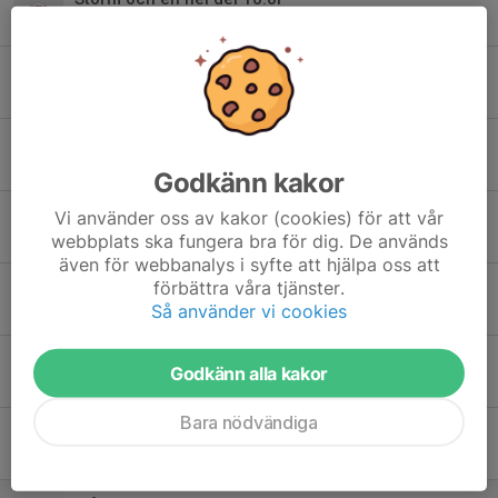
5 apr, 14:33
0
15 stycken 10:or och 6 fick bingo
29 mar, 14:48
0
Solen tittade fram - 11 st hade 10 rätt
22 mar, 14:45
0
Godkänn kakor
Vårpremiär med 6 st fullpoängare
Vi använder oss av kakor (cookies) för att vår
webbplats ska fungera bra för dig. De används
15 mar, 14:35
0
även för webbanalys i syfte att hjälpa oss att
förbättra våra tjänster.
Premiär för vårens Poängpromenader den 15 mars
Så använder vi cookies
12 mar, 07:14
0
Vinnare av höstens poängpromenader
Godkänn alla kakor
7 nov 2025
0
Bara nödvändiga
Regn på sista omgången - 4 med 10 rätt
2 nov 2025
0