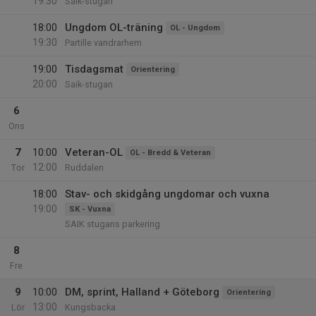
19:30
Saik-stugan
18:00
Ungdom OL-träning
OL - Ungdom
19:30
Partille vandrarhem
19:00
Tisdagsmat
Orientering
20:00
Saik-stugan
6
Ons
7
10:00
Veteran-OL
OL - Bredd & Veteran
12:00
Tor
Ruddalen
18:00
Stav- och skidgång ungdomar och vuxna
19:00
SK - Vuxna
SAIK stugans parkering
8
Fre
9
10:00
DM, sprint, Halland + Göteborg
Orientering
13:00
Lör
Kungsbacka