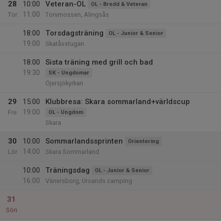
28
10:00
Veteran-OL
OL - Bredd & Veteran
11:00
Tor
Torvmossen, Alingsås
18:00
Torsdagsträning
OL - Junior & Senior
19:00
Skatåsstugan
18:00
Sista träning med grill och bad
19:30
SK - Ungdomar
Öjersjökyrkan
29
15:00
Klubbresa: Skara sommarland+världscup
19:00
Fre
OL - Ungdom
Skara
30
10:00
Sommarlandssprinten
Orientering
14:00
Lör
Skara Sommarland
10:00
Träningsdag
OL - Junior & Senior
16:00
Vänersborg, Ursands camping
31
Sön