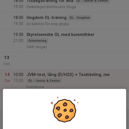
18:00
Tisdagsträning för alla
OL - Junior & Senior
19:30
Parkeringen Bertilssons Stuga
18:00
Ungdom OL-träning
OL - Ungdom
19:30
Se kallelse för resp grupp
19:30
Styrelsemöte OL med kommittéer
21:00
Orientering
SAIK stugan
13
Ons
14
10:00
JVM-test, lång (D/H20) + Testtävling, me
13:00
Tor
OL - Junior & Senior
Karlskrona
15
Fre
16
10:00
SM, sprint (Swedish League, #4), kval
13:00
Lör
OL - Junior & Senior
Ronneby