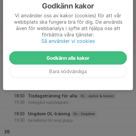
Godkänn kakor
15:00
SM, sprint (Swedish League, #4)
Vi använder oss av kakor (cookies) för att vår
18:00
OL - Junior & Senior
webbplats ska fungera bra för dig. De används
Ronneby
även för webbanalys i syfte att hjälpa oss att
17
förbättra våra tjänster.
Sön
Så använder vi cookies
v.21
Godkänn alla kakor
18
Mån
Bara nödvändiga
19
17:30
Stug- och träningsvärdar
Orientering
21:30
Tis
Gökegård naturlekplats
18:00
Tisdagsträning för alla
OL - Junior & Senior
19:30
Gökegård naturlekplats
18:00
Ungdom OL-träning
OL - Ungdom
19:30
Se kallelse för resp grupp
20