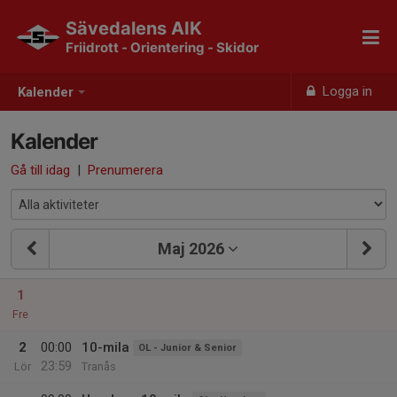
Sävedalens AIK
Friidrott - Orientering - Skidor
Logga in
Kalender
Kalender
Gå till idag
|
Prenumerera
Maj 2026
1
Fre
2
00:00
10-mila
OL - Junior & Senior
23:59
Lör
Tranås