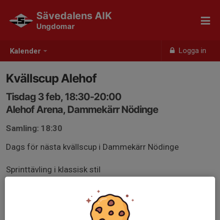
Sävedalens AIK
Ungdomar
Logga in
Kalender
Kvällscup Alehof
Tisdag 3 feb, 18:30-20:00
Alehof Arena, Dammekärr Nödinge
Samling: 18:30
Dags för nästa kvällscup i Dammekärr Nödinge
Sprinttävling i klassisk stil
Sista anmälan: lördag 31/1 kl 20.00
Mer information i länken nedan: