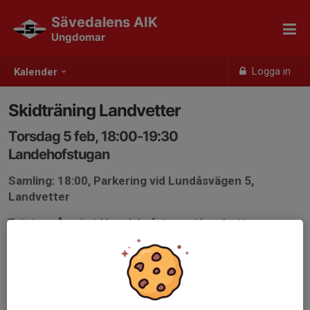
Sävedalens AIK
Ungdomar
Logga in
Kalender
Skidträning Landvetter
Torsdag 5 feb, 18:00-19:30
Landehofstugan
Samling: 18:00, Parkering vid Lundåsvägen 5,
Landvetter
Träning på snö vid Landehofstugan i Landvetter.
Åkstil: fristil
Välkomna!