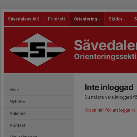
Sävedalens AIK
Friidrott
Orientering
Skidor
S
Sävedale
Orienteringssekt
Inte inloggad
Hem
Du måste vara inloggad fö
Nyheter
Klicka här för att logga in
Kalender
Kontakt