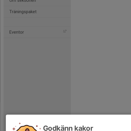
Om sektionen
Träningspaket
Eventor
Godkänn kakor