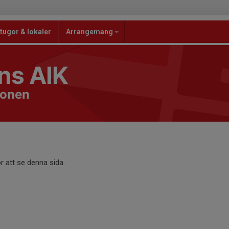
tugor & lokaler
Arrangemang
ns AIK
ionen
r att se denna sida.