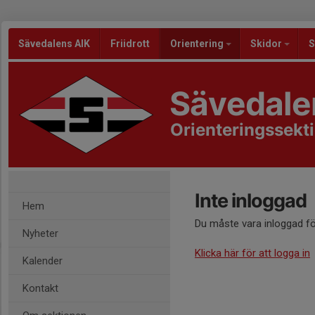
Sävedalens AIK
Friidrott
Orientering
Skidor
S
Sävedale
Orienteringssekt
Inte inloggad
Hem
Du måste vara inloggad fö
Nyheter
Klicka här för att logga in
Kalender
Kontakt