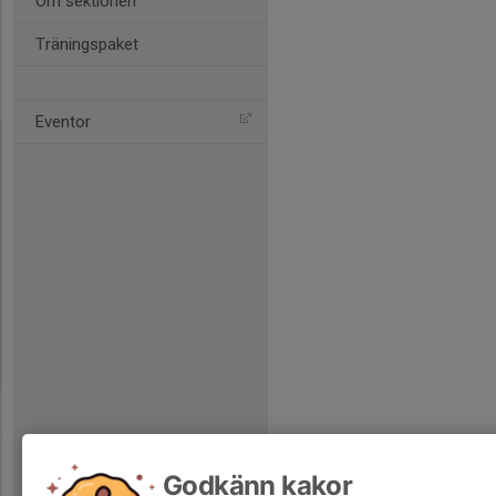
Om sektionen
Träningspaket
Eventor
Godkänn kakor