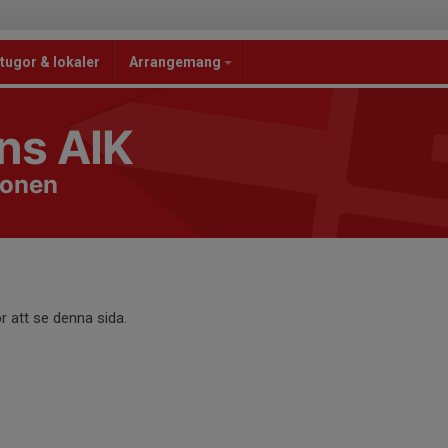
tugor & lokaler
Arrangemang
ns AIK
ionen
r att se denna sida.