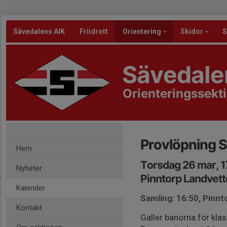
Sävedalens AIK
Friidrott
Orientering
Skidor
S
Sävedale
Orienteringssekt
Provlöpning S
Hem
Torsdag 26 mar, 1
Nyheter
Pinntorp Landvett
Kalender
Samling: 16:50, Pinnt
Kontakt
Gäller banorna för kla