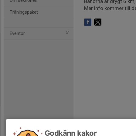
Om sektionen
Banorna är drygt 6 km,
Mer info kommer till d
Träningspaket
Eventor
Godkänn kakor