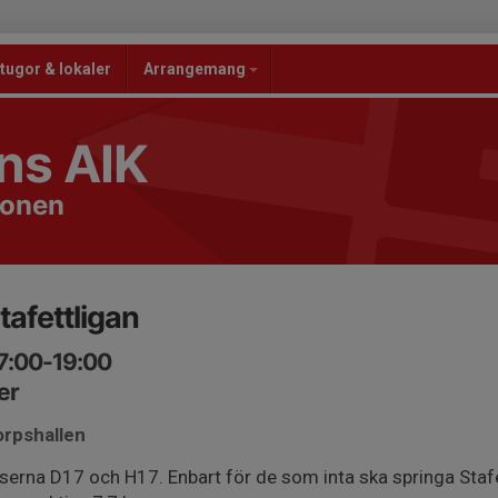
tugor & lokaler
Arrangemang
ns AIK
ionen
tafettligan
7:00-19:00
er
orpshallen
sserna D17 och H17. Enbart för de som inta ska springa Stafe