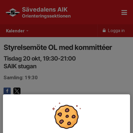
Sävedalens AIK
Orienteringssektionen
Logga in
Kalender
Styrelsemöte OL med kommittéer
Tisdag 20 okt, 19:30-21:00
SAIK stugan
Samling: 19:30
Endast kallade kan anmäla sig till aktiviteten. 10 personer är
kallade.
Logga in här