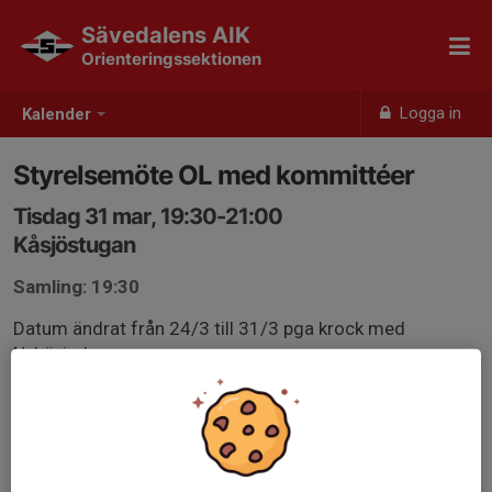
Sävedalens AIK
Orienteringssektionen
Logga in
Kalender
Styrelsemöte OL med kommittéer
Tisdag 31 mar, 19:30-21:00
Kåsjöstugan
Samling: 19:30
Datum ändrat från 24/3 till 31/3 pga krock med
Nybörjarkurs.