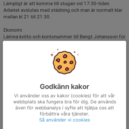
Lämpligt är att komma till stugan vid 17:30-tiden.
Arbetet avslutas med städning och man är normalt klar
mellan kl 21 till 21:30.
Ekonomi
Lämna kvitto och kontonummer till Bengt Johansson för
ersättning för matkostnader.
Sopor & Städning
Töm papperskorgar, sätt upp plastpåsar och papper.
Påfyllningsmaterial finns i städskrubben.Ni får gärna ta
med er avfallet. Om inte det går, så tömmer SAIK det
hopsamlade avfallet av kompost resp övrigt. Ställ
Godkänn kakor
säckar th om utgången inomhus.
Vi använder oss av kakor (cookies) för att vår
webbplats ska fungera bra för dig. De används
Rutin
även för webbanalys i syfte att hjälpa oss att
Du ansvarar för inköp av det som erfordras.
förbättra våra tjänster.
SAIK köper in basvaror som: bröd, smör, pålägg, saft,
Så använder vi cookies
ketchup, senap, socker, kryddor, kaffe och the. Checka