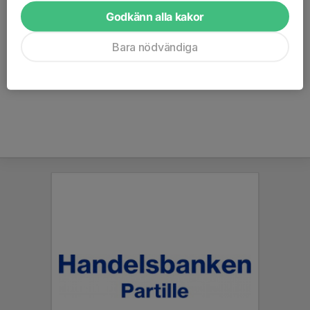
gärna tillgången på mat i frysboxen och i specerilådan
Godkänn alla kakor
veckan innan.
Stug- och träningsvärdslista.pdf
Bara nödvändiga