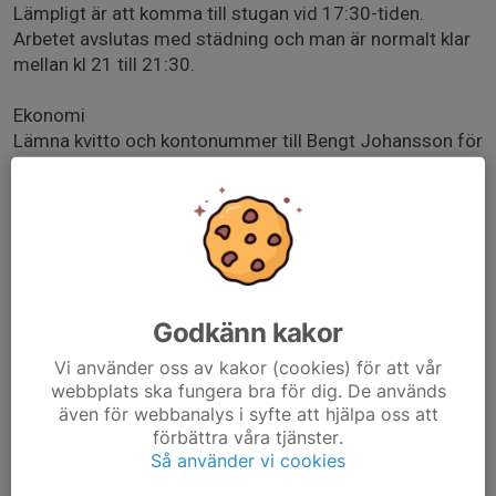
Lämpligt är att komma till stugan vid 17:30-tiden.
Arbetet avslutas med städning och man är normalt klar
mellan kl 21 till 21:30.
Ekonomi
Lämna kvitto och kontonummer till Bengt Johansson för
ersättning för matkostnader.
Sopor & Städning
Töm papperskorgar, sätt upp plastpåsar och papper.
Påfyllningsmaterial finns i städskrubben.Ni får gärna ta
med er avfallet. Om inte det går, så tömmer SAIK det
hopsamlade avfallet av kompost resp övrigt. Ställ
Godkänn kakor
säckar th om utgången inomhus.
Vi använder oss av kakor (cookies) för att vår
webbplats ska fungera bra för dig. De används
Rutin
även för webbanalys i syfte att hjälpa oss att
Du ansvarar för inköp av det som erfordras.
förbättra våra tjänster.
SAIK köper in basvaror som: bröd, smör, pålägg, saft,
Så använder vi cookies
ketchup, senap, socker, kryddor, kaffe och the. Checka