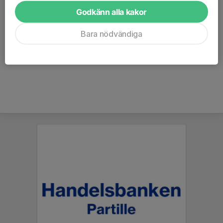
gärna tillgången på mat i frysboxen och i specerilådan
Godkänn alla kakor
veckan innan.
Stug- och träningsvärdslista.pdf
Bara nödvändiga