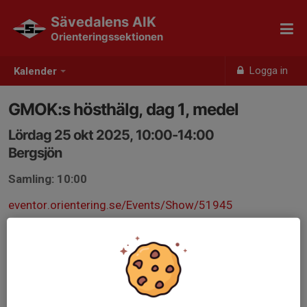
Sävedalens AIK
Orienteringssektionen
Logga in
Kalender
GMOK:s hösthälg, dag 1, medel
Lördag 25 okt 2025, 10:00-14:00
Bergsjön
Samling: 10:00
eventor.orientering.se/Events/Show/51945