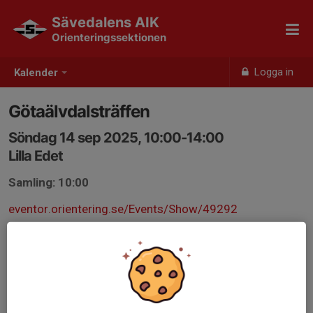
Sävedalens AIK
Orienteringssektionen
Logga in
Kalender
Götaälvdalsträffen
Söndag 14 sep 2025, 10:00-14:00
Lilla Edet
Samling: 10:00
eventor.orientering.se/Events/Show/49292