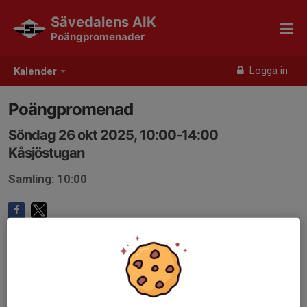
Sävedalens AIK
Poängpromenader
Logga in
Kalender
Poängpromenad
Söndag 26 okt 2025, 10:00-14:00
Kåsjöstugan
Samling: 10:00