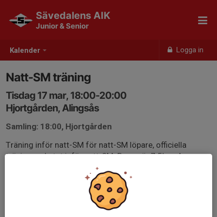
Sävedalens AIK
Junior & Senior
Logga in
Kalender
Natt-SM träning
Tisdag 17 mar, 18:00-20:00
Hjortgården, Alingsås
Samling: 18:00, Hjortgården
Träning inför natt-SM för natt-SM löpare, officiella
träningspaketet inför natt-SM. Banan är 7.5km. Avresa
från Gbg ca 1730, samling 18.00 och start när det blivit
tillräckligt mörkt (ca 18.45). Individuell start.