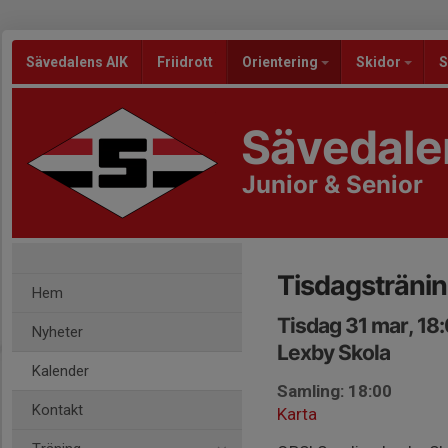
Sävedalens AIK
Friidrott
Orientering
Skidor
S
Sävedale
Junior & Senior
Tisdagsträning
Hem
Tisdag 31 mar, 18
Nyheter
Lexby Skola
Kalender
Samling: 18:00
Kontakt
Karta