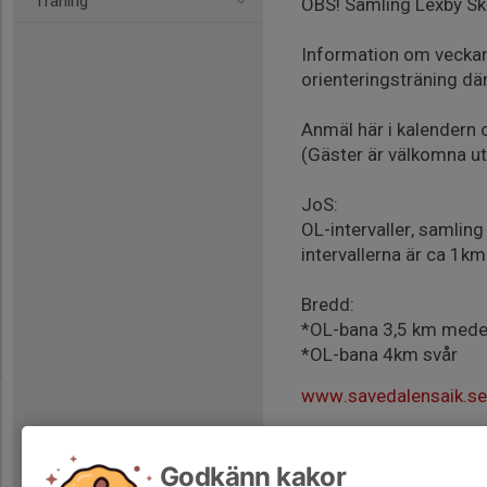
Träning
OBS! Samling Lexby Sk
Information om veckan
orienteringsträning dä
Anmäl här i kalendern o
(Gäster är välkomna u
JoS:
OL-intervaller, samlin
intervallerna är ca 1k
Bredd:
*OL-bana 3,5 km mede
*OL-bana 4km svår
www.savedalensaik.se/
Godkänn kakor