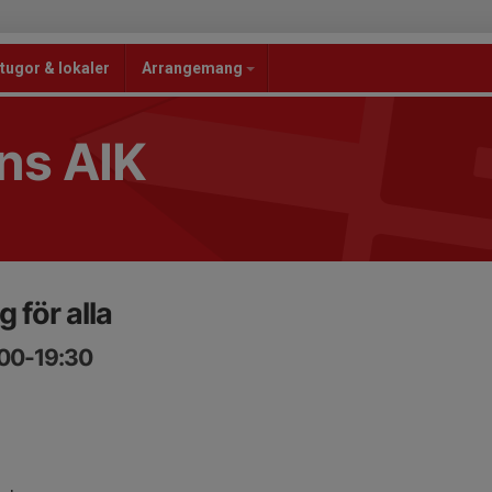
tugor & lokaler
Arrangemang
ns AIK
 för alla
:00-19:30