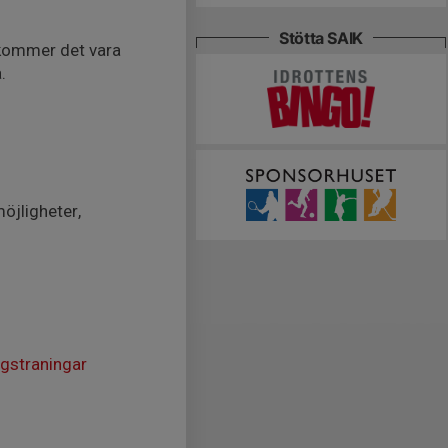
Stötta SAIK
 kommer det vara
.
öjligheter,
gstraningar