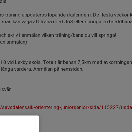
ola
s träning uppdateras löpande i kalendern. De flesta veckor
r man kan välja att träna med JoS eller springa en breddbana
ch skriv i anmälan vilken träning/bana du vill springa!
tan anmälan)
g 18 vid Lexby skola. Totalt är banan 7,5km med avkortningsm
m långa vardera. Anmälan på hemsidan:
lsvår
savedalensaik-orientering-juniorsenior/sida/115227/tisda