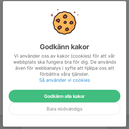
(Gäster är välkomna utan anmälan)
JoS:
3-minutersintervaller på elljusspåret
Bredd:
*OL-bana 3 km medelsvår
Godkänn kakor
*OL-bana 4 km svår
Vi använder oss av kakor (cookies) för att vår
www.savedalensaik.se/savedalensaik-orientering-
webbplats ska fungera bra för dig. De används
juniorsenior/sida/115227/tisdagstraningar
även för webbanalys i syfte att hjälpa oss att
förbättra våra tjänster.
Så använder vi cookies
Godkänn alla kakor
Bara nödvändiga