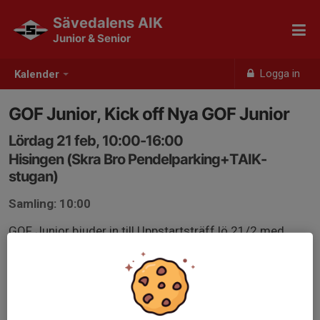
Sävedalens AIK
Junior & Senior
Logga in
Kalender
GOF Junior, Kick off Nya GOF Junior
Lördag 21 feb, 10:00-16:00
Hisingen (Skra Bro Pendelparking+TAIK-
stugan)
Samling: 10:00
GOF Junior bjuder in till Uppstartsträff lö 21/2 med
Träning + Träff
Se Eventor för mer info och anmälan, länk nedan.
eventor.orientering.se/Activities/Show/25385