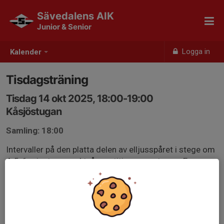
Sävedalens AIK
Junior & Senior
Logga in
Kalender
Tisdagsträning
Tisdag 14 okt 2025, 18:00-19:00
Kåsjöstugan
Samling: 18:00
Intervaller på den platta delen av elljusspåret i stege om
4-5-6 minutare med två repetitioner av stegen. En
minuts vila.