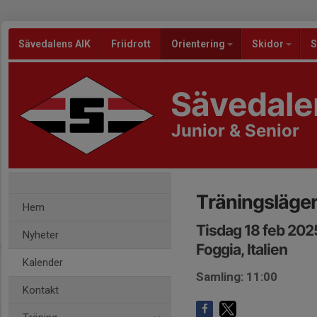
Sävedalens AIK
Friidrott
Orientering
Skidor
S
Sävedale
Junior & Senior
Träningsläger i
Hem
Tisdag 18 feb 202
Nyheter
Foggia, Italien
Kalender
Samling: 11:00
Kontakt