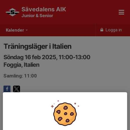
Sävedalens AIK
Junior & Senior
Logga in
Kalender
Träningsläger i Italien
Söndag 16 feb 2025, 11:00-13:00
Foggia, Italien
Samling: 11:00