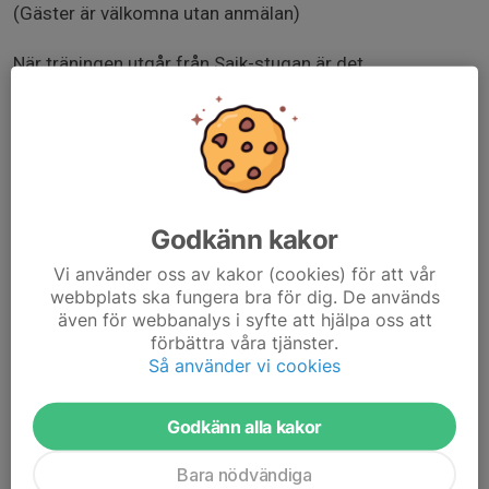
(Gäster är välkomna utan anmälan)
När träningen utgår från Saik-stugan är det
matservering som anmäls i förväg i separat
kalenderhändelse.
JoS:
Stigintervaller på Kåsjöås. 2-minutersintervaller med 45
sekunders vila.
Godkänn kakor
Bredd:
Vi använder oss av kakor (cookies) för att vår
*OL-bana ca 3km medelsvår
webbplats ska fungera bra för dig. De används
*OL-bana cav4km svår
även för webbanalys i syfte att hjälpa oss att
förbättra våra tjänster.
www.savedalensaik.se/savedalensaik-orientering-
Så använder vi cookies
juniorsenior/sida/115227/tisdagstraningar
Godkänn alla kakor
Bara nödvändiga