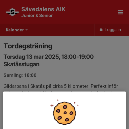
Sävedalens AIK
Junior & Senior
Logga in
Kalender
Tordagsträning
Torsdag 13 mar 2025, 18:00-19:00
Skatåsstugan
Samling: 18:00
Glidarbana i Skatås på cirka 5 kilometer. Perfekt inför
helgens tävlingar! Medtag pannlampa och plastficka.