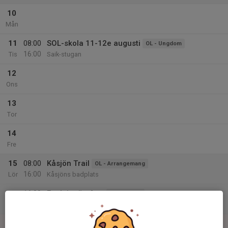
10
Mån
11
08:00
SOL-skola 11-12e augusti
OL - Ungdom
16:00
Tis
Saik-stugan
12
Ons
13
Tor
14
Fre
15
08:00
Kåsjön Trail
OL - Arrangemang
16:00
Lör
Kåsjöns badplats
16:00
Funktionärsfest
Orientering
23:59
Kåsjöstugan
16