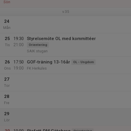
Sön
v.35
24
Mån
25
19:30
Styrelsemöte OL med kommittéer
21:00
Tis
Orientering
SAIK stugan
26
17:50
GOF-träning 13-16år
OL - Ungdom
19:00
Ons
FK Herkules
27
Tor
28
Fre
29
Lör