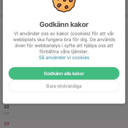
Sön
v.34
17
Godkänn kakor
Mån
Vi använder oss av kakor (cookies) för att vår
webbplats ska fungera bra för dig. De används
18
även för webbanalys i syfte att hjälpa oss att
Tis
förbättra våra tjänster.
19
Så använder vi cookies
Ons
Godkänn alla kakor
20
Tor
Bara nödvändiga
21
Fre
22
Lör
23