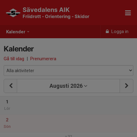
Sävedalens AIK
Friidrott - Orientering - Skidor
Logga in
Kalender
Kalender
Gå till idag
|
Prenumerera
Augusti 2026
1
Lör
2
Sön
v.32