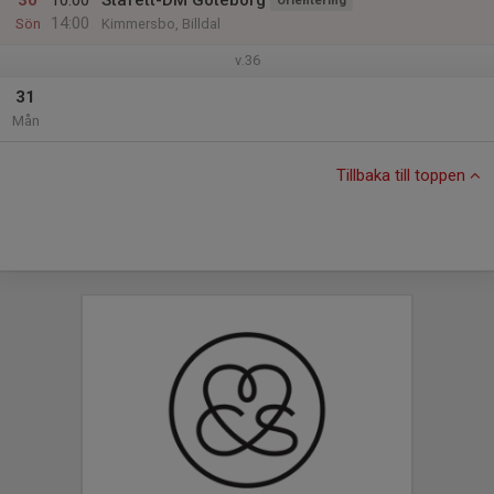
30
10:00
Stafett-DM Göteborg
Orientering
14:00
Sön
Kimmersbo, Billdal
v.36
31
Mån
Tillbaka till toppen