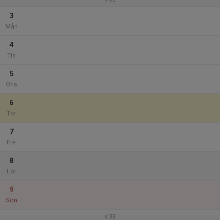
3
Mån
4
Tis
5
Ons
6
Tor
7
Fre
8
Lör
9
Sön
v.33