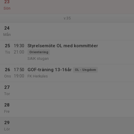
23
Sön
v.35
24
Mån
25
19:30
Styrelsemöte OL med kommittéer
21:00
Tis
Orientering
SAIK stugan
26
17:50
GOF-träning 13-16år
OL - Ungdom
19:00
Ons
FK Herkules
27
Tor
28
Fre
29
Lör