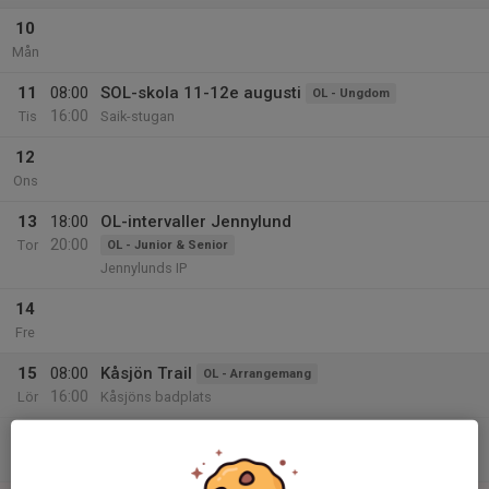
10
Mån
11
08:00
SOL-skola 11-12e augusti
OL - Ungdom
16:00
Tis
Saik-stugan
12
Ons
13
18:00
OL-intervaller Jennylund
20:00
Tor
OL - Junior & Senior
Jennylunds IP
14
Fre
15
08:00
Kåsjön Trail
OL - Arrangemang
16:00
Lör
Kåsjöns badplats
16:00
Funktionärsfest
Orientering
23:59
Kåsjöstugan