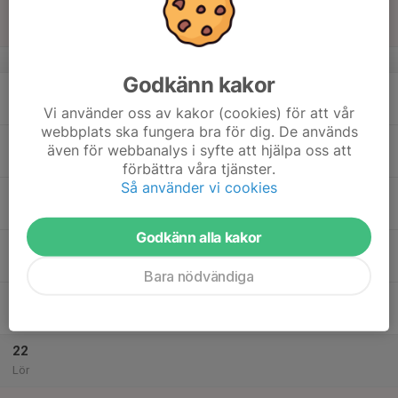
16
Sön
v.34
Godkänn kakor
17
Mån
Vi använder oss av kakor (cookies) för att vår
webbplats ska fungera bra för dig. De används
18
även för webbanalys i syfte att hjälpa oss att
Tis
förbättra våra tjänster.
Så använder vi cookies
19
Ons
Godkänn alla kakor
20
Tor
Bara nödvändiga
21
Fre
22
Lör