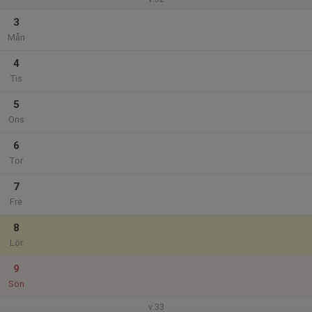
3
Mån
4
Tis
5
Ons
6
Tor
7
Fre
8
Lör
9
Sön
v.33