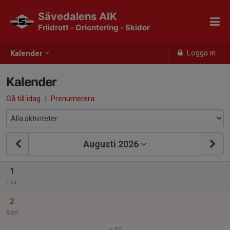
Sävedalens AIK
Friidrott - Orientering - Skidor
Logga in
Kalender
Kalender
Gå till idag
|
Prenumerera
Augusti 2026
1
Lör
2
Sön
v.32