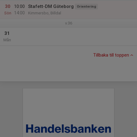
30
10:00
Stafett-DM Göteborg
Orientering
14:00
Sön
Kimmersbo, Billdal
v.36
31
Mån
Tillbaka till toppen